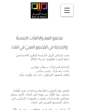
مجتمع الميم والأقليّات الجنسيّة
والجندريّة في المُجتمع العربيّ في البلاد
بحث إجرائي قُبيل المُباردة للتغيير الاجتماعيّ
نتائج البحث القُطري لسنة 2021
الباحثة المركزيّة: سيغال جولدين
باحث مُشارك: ناجي دعّاس
طاقم المعهد المُرافق: دان جار وأوري عيّك
يلخص هذا التقرير نتائج واستنتاجات بحث قُطري
شامل، يُعدّ الأوّل من نوعه في البلاد، الّذي يتناول
خصائص واحتياجات وتجارب وتصورات المثليّين في
داخل المجتمع العربي في البلاد.