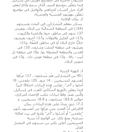
السّنوات الأخيرة في المجتمع العربي في إسرائيل
فيما يتعلّق بمجتمع الميم، الّذي سمح وأتاح لبعض
أفراد جيل الشّباب للتماهي والتّواصل في مواضيع
تتعلّق بهويّتهم الجنسيّة والجندريّة.
2. مكان الإقامة
يسكن معظم المُشاركين في البحث ونسبتهم
(54٪) في المنطقة الشّماليّة من البلاد، ويعيش
37٪ منهم في مناطق حيفا والناصرة والكريوت،
و17٪ في الجليل والجولان. و17٪ آخرون يعيشون
حاليًّا خارج البلاد أو في مناطق الضّفّة، و11٪
يعيشون في منطقة المثلث وشارون، 10٪ في
القدس والمنطقة المحيطة بها، و6٪ في منطقة تل
أبيب - يافا ، و3٪ في منطقة غوش دان ، و3٪ في
جنوبي البلاد.
3. الهوية الدينية
45٪ من المُشاركين هُم مُسلمون ، 17٪ عرّفوا
أنفسهم كمسيحيين ، 4٪ دروز، 25٪ ملحدين، 9٪
أجابوا بـ"آخر". تعكس هذه البيانات اختلافًا كبيرًا
فيما يتعلق بالتّوزيع السُّكانيّ للعرب في إسرائيل،
والّتي تضمّ، وفقًا لبيانات مكتب الإحصاء المركزي،
حوالي 83.6٪ مسلمون، و 8.9٪ مسيحيين، و
7.3٪ دروز. وبناءً على هذه البيانات، يمكن
الافتراض أنَّ العديد ممن عرّفوا عن أنفسهم بأنهم
"ملحدين" أو أشاروا بـ"آخر" وُلدوا في بيت لعائلة
مُسلمة. ومع ذلك، من الواضح أنّ نسبة
المسيحيّين أعلى بكثير من نسبتهم في المجمل
العامّ.