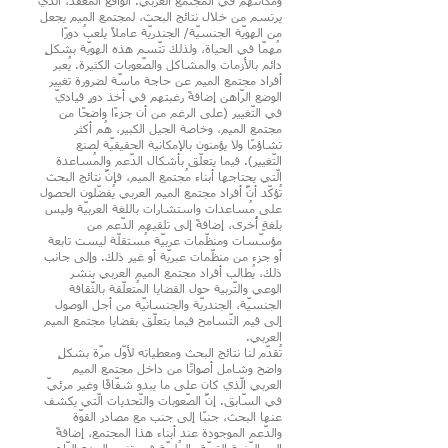
ومكانتهم في المُجتمع العربي. الواقع المُعقّد، الّذي
يرتسم من خلال نتائج البحث، لمجتمع الميم يجعل
من الهويّة الجنسيّة/ الجندريّة عاملًا يلعبُ دورًا
مُهمّا في الحياة، ولذلك تتّسم هذه الهويّة بشكلٍ
دائم بالأزمات والمشاكل والصّعوبات الكثيرة. يُعبر
أفراد مجتمع الميم عن حاجة ماسّة لضرورة تغيير
الوضع الرّاهن إضافةً رغبتهم في أخذ دورٍ قياديّ
في التّغيير (على الرغم من أن جزءًا واضحًا من
مجتمع الميم، وخاصة الجيل الكبير، هُم أكثر
تشاؤمًا ولا يؤمنون بالإمكانية الحقيقيّة لصنع
التّغيير). فيما يتعلّق بأشكال الدّعم والمُساعدة
الّتي يحتاجها أبناء مُجتمع الميم، فإنَّ نتائج البحث
تُؤكّد أنَّ أفراد مجتمع الميم العربي يُفضّلون الحصول
على مُساعدات واستشارات باللغة العربيّة وليس
بلغةٍ أُخرى، إضافةً إلى تلقيهم الدّعم من
مؤسّسات ومنظّمات عربيّة مُستقلّة ليست تابعة
أو جزء من منظّمات عبريّة أو غير ذلك. وإلى جانب
ذلك، يُطالب أفراد مجتمع الميم العربي بنشر
الوعي والتّربية حول القضايا المُتعلّقة بالثّقافة
الجنسيّة، الجندريّة والجنسانيّة من أجل الوصول
إلى قيم التّسامح فيما يتعلّق بقضايا مجتمع الميم
العربي.
تُقدّم لنا نتائج البحث ومعطياته لأوّل مرّة بشكلٍ
واضح وشامل أصواتًا من داخل مجتمع الميم
العربي الّذي كان على ما يبدو شفّافًا وغير مرئيّ
في السّابق. إنَّ الصّعوبات والتّحديات الّتي يكشف
عنها البحث، جنبًا إلى جنب مع مصادر القوّة
والدّعم الموجودة عند أبناء هذا المجتمع، إضافةً