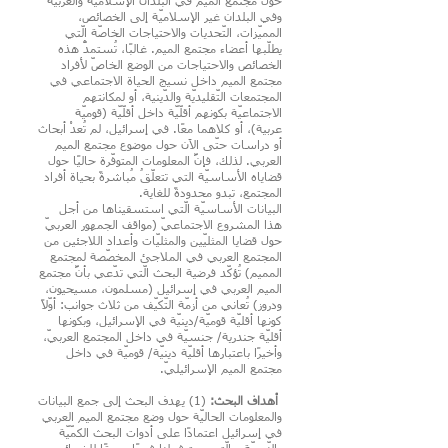
حَوْلَ مُجتمع الميم في الُبلدان الإسلاميّة والعربيّة
وفي البلدان غير الإسلاميّة إلى الخصائص،
المميّزات، التّحديات والاحتياجات الخاصّة الّتي
يطلّبها أعضاء مجتمع الميم. غالبًا، تُستمدُّ هذه
الخصائص والاحتياجات من الوضع الخاصّ لأفراد
مجتمع الميم داخل نسيج الحياة الاجتماعي في
المجتمعات التّقليديّة والدّينية، أو لمكانتهم
الاجتماعيّة بكونهم أقلّيّة داخل أقلّيّة (قوميّة
عربية)، أو كلاهما معًا. في إسرائيل، لم تُعدْ أبحاث
أو دراسات حتّى الآن حول موضوع مجتمع الميم
العربي. لذلك، فإنَّ المعلومات المتوفّرة حاليًا حول
قضاياه الأساسيّة التي تتعلّقُ مُباشرةً بحياة أفراد
المجتمع، تبدو محدودةً للغاية.
البيانات الأساسيّة الّتي استسقيناها من أجل
هذا المشروع الاجتماعيّ (مواقف الجمهور العربيّ
حول قضايا المثليّين والمثليّات وأعداد اللاجئين من
المجتمع العربي في الملاجئ المخصّصة لمجتمع
المميم) تُؤكّد فرضية البحث الّتي تدّعي بأنَّ مجتمع
الميم العربي في إسرائيل (مسلمون، مسيحيون،
ودروز) تُعاني من أزمّة التّكيّف من ثلاث جوانب: أوّلًا
كونها أقليّة قوميّة/دينيّة في الإسرائيل، وبكونها
أقليّة جندرية/ جنسيّة في داخل المجتمع العربيّ،
وأخيرًا باعتبارها أقليّة دينيّة/ قوميّة في داخل
مجتمع الميم الإسرائيليّ.
أهداف البحث:
(1) يهدف البحث إلى جمع البيانات
والمعلومات الحاليّة حول وضع مجتمع الميم العربي
في إسرائيل اعتمادًا على أدوات البحث الكمّيّة