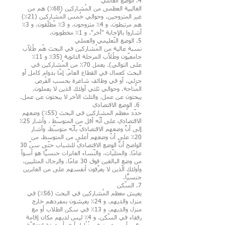
4. الوضع العائلي
الغالبية العظمى من المُشاركين (68٪) هم من
غير المتزوجين، وحوالي خُمس المُشاركين (21٪)
هم مرتبطون، و 4٪ متزوجون، و 3٪ مُطلّقون، و 3٪
أشاروا بالإجابة "آخر"، و 1٪ مخطوبون.
5. الوضع التّعليمي والعملي
نسبة عالية من المُشاركين في البحث هُم طُلّاب
جامعيّون وطُلّاب المرحلة الثانوية (35٪ و 11٪
على التوالي). يعمل 70٪ من المُشاركين في
البحث كعمال في القطاع العامّ، إمّا بدوام كامل أو
جزئي، أو في وظائف شاغرة بحسب الفُرص
المُتاحة. وحوالي ثلثي أولئك الذين لا يعملون،
يبحثون عن عمل، والثلث الآخر لا يبحثون عن عمل.
6. الوضع الاقتصادي
حدّد مُعظم المشاركين في البحث (55٪) وضعهم
الاقتصادي على أنّه أقل من المتوسّط ​​، وأشار 25٪
إلى أنَّ وضعهم الاقتصاديّ بأنّه متوسّط​​، وأشار
20٪ على أنّ وضعهم أعلى من المتوسط. من
الواضح أنَّ الوضع الاقتصاديّ للشباب حتّى سنّ 30
عامًا، والمثليّات، والنّساء العابرات جنسيًّا هو أسوأ
من وضع البالغين فوق 30 عامًا، والرجال المثليين،
وأولئك الّذين لا يعرّفون أنفسهم على من العابرين
جنسيًّا.
7. السّكن
يعيش معظم المُشاركين في البحث (56٪) في
منزل والديهم، و 24٪ يعيشون بمفردهم خارج
منزل والديهم، و 13٪ في سكن الطلاب أو مع
رفقاء في السّكن، و 4٪ ليس لديهم مكان إقامة