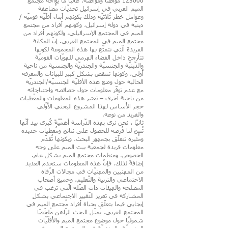
125000 مواطنًا ومواطنةً. غالبًا ما يواجه مُجتمع
الميم العربي في إسرائيل تحديّات مُضاعفة
وعوامل خطر ثُلاثيّة وذلك بكونهم أبناء أقلّيّة قوميّة /
دينيّة في دولة إسرائيل، وكونهم أفراد من مجتمع
الميم في المجتمع الإسرائيلي، ولكونهم أفراد من
مجتمع الميم في المجتمع العربي. إنّ المكانة
الفريدة الّتي تتمتّع بها هذه المجموعة لكونها
تتأرجح داخل الفضاء الهرمي للهويّات القوميّة
والدّينيّة والجنسيّة والجندريّة والجنسية من ناحية
أُولى، وكونها تنتقص بشكلٍ كبير للبيانات والمعرفة
الحالية حول وضع هذه الأقليّة الجنسيّة/الجندريّة
مع عدم توفّر معلومات حول خصائصه واحتياجاته
من ناحية أخرى – تعتبر هذه المعلومات والمعُطيات
حجر الأساس لهذا المشروع البحثي الأوّلي
والفريد من نوعه.
ثانيًا ، نحن نرى بهذه الدّراسة أهمّيّةً كُبرى بيد أنّها
تُتيح لنا فُرصة للحصول على نتائج ومُعطيات جديدة
ومُثيرة تتعلّق بجمهور البحث، وبكونها تُقدّم
معلومات فريدة لجمعيّة بيت الميم على وجه
الخصوص، ومنظمات مجتمع الميم بشكل عام.
إضافةً لذلك، فإنَّ هذه المعلومات ستخدم العديد
من المهنيين والمهنيّات في مجالات الرّفاه
الاجتماعي والتربية والتّعليم، وجميع أصحاب
المصلحة والهيئات ذات الصّلة الّتي ترغب في
المشاركة في تعزيز التّغيير الاجتماعي بشكلٍ
إيجابي فيما يتعلّق بحياة أفراد مُجتمع الميم في
المجتمع العربي. يُمثّل البحث الرّاهن مُلخّصًا
شموليًّا حول موضوع مجتمع الميم والأقلّيّات