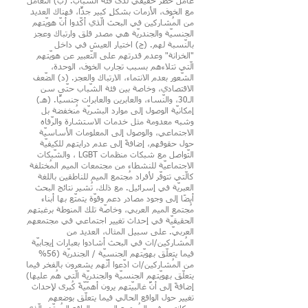
عامل خطر حقيقي لدى فئة الشّباب. (ب) التّعامل
مع الخوف، الأزمات بشكلٍ كبير جدًّا، فهناك العديد
من المُشاركين في البحث الّذي أكّدوا أنّ هويّتهم
الجنسيّة والجندريّة هي مصدر قلق وارتباك وعجز
بالنّسبة لهم. (ج) اختيار العيش في داخل
"الخزانة" وعدم قدرتهم على التّعبير عن هويّتهم
الّتي تتلاءهم بسبب تجارب الخوف، الوحدة،
الشّعور بعدم الانتماء، الارتباك والعجز. (د) الضّعف
الاقتصادي، وخاصة بين فئة الشّباب حتّى سن
الـ30، والنّساء، والعابرين والعابرات جنسيًّا. (هـ)
إمكانيّة الوصول إلى موارد البشريّة مُنخفضة بل
وشبه معدومة مثل خدمات الاستشارة والرّفاه
الاجتماعي، والوصول إلى المعلومات الأساسيّة
حول حقوقهم، إضافةً إلى عدم درايتهم للكيفيّة
التّواصل مع شبكات منظمات LGBT ، والشّبكات
الاجتماعيّة للنشطاء من مجتمعات الميم المُختلفة
كالّتي تتوفّر لأفراد مُجتمع الميم للناطقين باللغة
العبريّة في إسرائيل. مع ذلك، تُشير نتائج البحث
أيضًا إلى وجود مصادر دعم وقوّة يتمتّع بها أبناء
مُجتمع الميم العربي، وخاصّة تلك المنوطة برغبتهم
الحقيقيّة في إحداث تغيير اجتماعي في مجتمعهم
العربيّ. على سبيل المثال، العديد من
المُشاركين/ات في البحث أشادوا بعبارات إيجابيّة
فيما يتعلّق بهويّتهم الجنسيّة / الجندريّة (56%
من المُشاركين/ات ادّعوا أنّهم يشعرون بالفخر فيما
يتعلّق بهويّتهم الجنسيّة والجندريّة الّتي هُم عليها)
إضافةً إلى أنَّ غالبيّتهم يرون أهمّيّةً كُبرى لإحداث
تغيير حول الواقع الحالي فيما يتعلّق بوضعهم