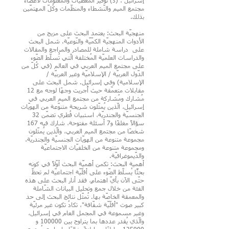
إسرائيل ، (د) توفير المعطيات والمعلومات لأعضاء
مجتمع الميم والنّشطاء والمنظّمات وكُلّ المهتمّين
بذلك.
منهجيّة البحث: يعتمد البحث على مزيج من
الأدوات المنهجيّة الكمّيّة والنّوعيّة. شمل البحث
على دراسة شاملة للمصادر والمراجع والمقالات
والدراسات العلميّة المُختلفة الّتي تُسلّط الضّوء
على مجتمع الميم العربي في العالم (في كُلّ من
الدّول العربيّة / الإسلاميّة وغير العربيّة /
الإسلامية) وفي إسرائيل. شمل البحث على
مقابلات متعمّقة حيث أُجريت وجهًا لوجه مع 12
مُشارك ومُشاركة من مجتمع الميم العربي في
إسرائيل، الّذين يُمثّلون شريحة متنوّعة من الهويّات
الجنسيّة والجندريّة، استبيان قُطري تضمّن 32
سؤالاً مغلقًا و7 أسئلة مفتوحة، شارك فيه 167
شخصًا من مجتمع الميم العربي، والّذين يُمثّلون
مجموعة متنوعة من الهويّات الجنسيّة والجندريّة،
ومجموعة متنوعة من الخلفيّات الاجتماعيّة
والدّيموغرافيّة.
أهمية البحث: تكمن أهميّة البحث أوّلًا في كونه
بحثًّا يُسلّط الضّوء على أقلّيّة اجتماعيّة لم تحظّ
حتّى الآن بأيّ اهتمامٍ، فقد أنار البحث على هذه
الفئة من خلال جمع وتحليل البيانات الشّاملة
والمعمقة الخاصّة بها. تُمثّل نتائج البحث إلى حد
كبير صوت "أقلّيّة شفّافة"، تكادُ تكون غير مرئيّة
وغير مسموعة في المجمل العام في إسرائيل،
والّذي يُقدر عددها بما يتراوح بين 100000 و