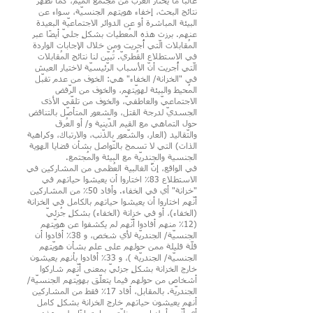
غالبًا ما يختار العرب من مجتمع الميم، كما تُظهر
نتائج البحث، إخفاء هويتهم الجنسيّة، سواء عن
البيئة المباشرة أو عن الدوائر الاجتماعيّة البعيدة
عنهم. برزت هذه المُعطيات بشكلٍ جليّ أيضًا عبر
المُقابلات الّتي أُجريت ومن خلال الإجابات الواردة
في الاستطلاع القُطريّ. تُبيّن لنا نتائج المُقابلات
الّتي أُجريت أنّ الأسباب الرّئيسيّة لاختيار العيش
في "الخزانة/ الخفاء" هي: الخوف من عدم تقبّل
المُحيط والبيئة لهويّتهم، والخوف من الرّفض
الاجتماعيّ والعاطفيّ، والخوف من تلقّي الأذى
الجسديّ لدرجة القتل، والشعور المتأصّل بالتناقض
حول التماهي مع القيم الدّينية و/ أو العُرق
والتّقاليد (العار، والشّعور بالذّنب، والارتباك، وكراهية
الذات) التي لا تسمح بالتّواصل بشأن قضايا الهوية
الجنسية والجندريّة مع البيئة والمُجتمع.
في الواقع، إنَّ الغالبية العُظمى من المشاركين في
الاستطلاع 83٪ اختاروا أن يعيشوا حياتهم في
"خزانة" أي في الخفاء. وأفاد 50٪ من المشاركين
أنّهم اختاروا أن يعيشوا حياتهم بالكامل في الخزانة
(الخفاء)، أو في خزانة (الخفاء) بشكلٍ جُزئيّ
(12٪ منهم أفادوا أنّهم لم يكشفوا عن هويّتهم
الجنسيّة/ الجندريّة لأي شخص، و 38٪ أفادوا أن
قلّة قليلة ممن حولهم على علمٍ بشأن هويّتهم
الجنسيّة/ الجندريّة )، و 33٪ أفادوا بأنهم يعيشون
خارج الخزانة بشكلٍ جزئيّ بمعنى أنّهم شاركوا
أشخاص من حولهم فيما يتعلّق بهويّتهم الجنسيّة/
الجندريّة. بالمقابل، أفاد 17٪ فقط من المشاركين
أنهم يعيشون حياتهم خارج الخزانة بشكلٍ كامل