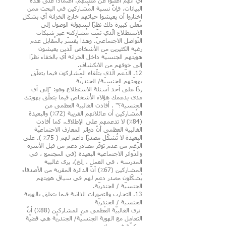
أي أنّهم أعلنوا عن مثليّتهم. اعتمادًا على هذه
البيانات، فإنَّ نسبة المُشاركين في البحث ممن
اختاروا أن يعيشوا حياتهم خارج الخزانة أي بشكلٍ
مُعلن كبيرة ذلك نظرًا لسهولة الوصول إلى
الاستطلاع الّذي تمّت مُشاركته عبر شبكات
التّواصل الاجتماعيّ. وهذا يُفسّر بالمُقابل عدم
رغبة الكثيرين من الأشخاص الّذين يعيشون
هويّتهم الجنسيّة داخل الخزانة أي بالخفاء نظرًا
إلى خوفهم من الانكشاف.
12. الدّعم الّذي يتلّقاه المٌشاركون فيما يتعلّق
بهويّتهم الجنسيّة/ الجندريّة
ردًا على أحد أسئلة الاستطلاع وهو: "إلى أي
مدى يدعمك هؤلاء الأشخاص فيما يتعلّق بهويتك
الجنسية؟" ، أفادت الغالبية العظمى من
المُشاركين أن عائلاتهم القريبة (72٪) والبعيدة
(84٪) لا تدعمهم على الإطلاق، كما أفادت
الغالبية العظمى أنّ دوائر المعارف الاجتماعيّة
البعيدة لا تُشكّل مصدرًا داعم لهم ( 75٪ ). على
الرّغم من عدم توفّر مصادر دعم من قبل الأسرة
والدّوائر الاجتماعية البعيدة (في المجتمع ، في
المدرسة ، في العمل ، إلخ)، يرى غالبية
المشاركين (67٪) أنّ الدائرة المقربة من الأصدقاء
يُشكّلون مصدر دعم لهم في سياق هويتهم
الجنسيّة / الجندريّة.
13. التجارب والتصورات الذاتية فيما يتعلق بالهوية
الجنسية / الجندريّة
ترى الغالبيّة العُظمى من المشاركين (88٪) أنَّ
التعامل مع الهوية الجنسيّة/ الجندريّة هي قضيّة