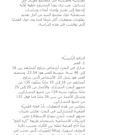
الجنسيّة والجندريّة في المجتمع العربي في
إسرائيل. نحن نرى بهذا المشروع خُطوة أوّليّة
للدعوة إلى تقديد وإعداد أبحاث ودراسات
مُستقبليّة حول مُجتمع الميم من أجل تقديم
معلومات ومعطيات أكثر عُمقًا فيما بعد حول القضايا
الّتي نوقشت في هذه الدّراسة.
النتائج الرّئيسيّة:
1. العمر
شارك في البحث أشخاص تتراوح أعمارهم بين 16
إلى 46 سنة. مُتوسّط ​​العمر هو: 23.54، ومنتصف ​​
العمر هو: يمثل 22. الأشخاص الّذين تتراوح
أعمارهم من 16 إلى 19 عامًا يُمثّلون 35٪ من
جمهور البحث المُشارك، والأعمار من 20 إلى 25
عامًا يُمثّلون نسبة 34٪ من جميع المشاركين،
وتشكل الأعمار من سن 26 عامًا فما فوق 31٪
من جميع المشاركين.
ينعكس من هذه المُعطيات بأنّ الفئة العُمريّة
الصّغيرة للمُشاركين في البحث تعكس تحيّزات
جمهور البحث (نُشر نموذج الاستطلاع على
الشّبكات الاجتماعيّة باستخدام طريقة "كرة الثلج"
ممّا أتاح الفرصة لنقله بين الأفراد بحسب دائرة
المعارف لديهم)، إضافةً للتّغيّيرات الّتي حدثت في