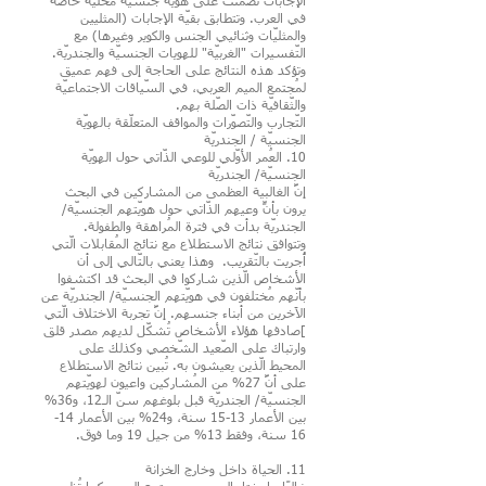
الإجابات تضمّنت على هويّة جنسيّة محلّية خاصّة
في العرب. وتتطابق بقيّة الإجابات (المثليين
والمثليّات وثنائيي الجنس والكوير وغيرها) مع
التّفسيرات "الغربيّة" للهويات الجنسيّة والجندريّة.
وتؤكد هذه النتائج على الحاجة إلى فهم عميق
لمُجتمع الميم العربي، في السّياقات الاجتماعيّة
والثّقافيّة ذات الصّلة بهم.
التّجارب والتّصوّرات والمواقف المتعلّقة بالهويّة
الجنسيّة / الجندريّة
10. العُمر الأوّلي للوعي الذّاتي حول الهويّة
الجنسيّة/ الجندريّة
إنَّ الغالبية العظمى من المشاركين في البحث
يرون بأنًّ وعيهم الذّاتي حول هويّتهم الجنسيّة/
الجندريّة بدأت في فترة المُراهقة والطفولة.
وتتوافق نتائج الاستطلاع مع نتائج المُقابلات الّتي
أُجريت بالتّقريب. وهذا يعني بالتّالي إلى أن
الأشخاص الّذين شاركوا في البحث قد اكتشفوا
بأنّهم مُختلفون في هويّتهم الجنسيّة/ الجندريّة عن
الآخرين من أبناء جنسهم. إنَّ تجربة الاختلاف الّتي
]صادفها هؤلاء الأشخاص تُشكّل لديهم مصدر قلق
وارتباك على الصّعيد الشّخصي وكذلك على
المحيط الّذين يعيشون به. تُبين نتائج الاستطلاع
على أنَّ 27% من المُشاركين واعيون لهويّتهم
الجنسيّة/ الجندريّة قبل بلوغهم سنّ الـ12، و36%
بين الأعمار 13-15 سنة، و24% بين الأعمار 14-
16 سنة، وفقط 13% من جيل 19 وما فوق.
11. الحياة داخل وخارج الخزانة