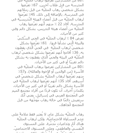
88٪ من المُشاركين تعرّضوا لرهاب المثليّة في
المدرسة من قبل طلاب آخرين. 67٪ تعرّضوا
بشكلٍ شخصيّ رهاب المثليّة من قبل زملائهم
في المدرسة. بالإضافة إلى ذلك، 45٪ تعرّضوا
لرهاب المثليّة من قبل أعضاء الهيئة التّدريسيّة في
المدرسة. أفاد 22 ٪ منهم أنّهم تعرّضوا رهاب
المثليّة من أعضاء هيئة التدريس، بشكلٍ دائم وفي
كثير من الأحيان.
تعرض 84 ٪ لرهاب المثليّة في الحي السّكنيّ
والبيئة الّتي نشأوا فيها. 61٪ تعرّضوا بشكلٍ
شخصيّ لرهاب المثليّة في الحيّ الّذي يقطنون
به. 36٪ أفادوا أنهم تعرّضوا بشكلٍ شخصيّ لرهاب
المثّليّة في البيئة والحيّ الّذي يقطنون به بشكلٍ
دائم تقريبًا أو في كثير من الأحيان.
80٪ من المُشاركين تعرضوا برهاب المثليّة في
الأسرة (من الوالدين أو الإخوة والعائلة)، و57٪
منهم تعرّضوا لرهاب المثليّة بشكلٍ شخصيّ في
أُسرهم. أفاد 35٪ أنهم تعرّضوا لرهاب المثليّة في
الأسرة بشكلٍ دائم تقريبًا أو في كثير من الأحيان.
بكلمات أُخرى، أن تكون فردًا من أفراد مُجتمع الميم
في المُجتمع العربي في إسرائيل، يعني أنّك
ستعيش دائمًا في حالة رهاب مُوجّهة من قبل
المُجتمع اتّجاهك.
رهاب المثليّة بشكل عام، لا يُعتبر فقط علامةً على
عدم المساواة الاجتماعيّة، ولكن لرهاب المثليّة
هُناك آثار وتداعيات مُدمّرة، على المستوى
النّفسيّ والعاطفيّ، وعلى المستوى الاجتماعيّ.