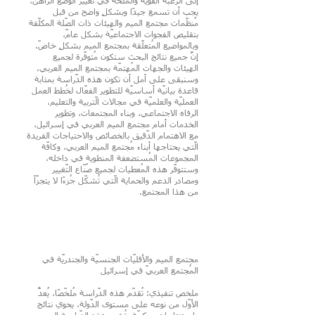
إلى الرّغبة القويّة والمُلحّة في تغيير الوضع الرّاهن،
يجب أن تسمع جيدًا وبشكلٍ واضح من قبل
مُنظّمات مجتمع الميم والهيئات ذات الصّلة المكلّفة
بتقليص الفجوات الاجتماعيّة بشكل عامّ،
وبالمواضيع المُتعلّقة بمجتمع الميم بشكلٍ خاصّ.
إنَّ جميع نتائج البحث ستكون مُتوفّرة لجميع
الهيئات والجهات المُهتمّة بمجتمع الميم العربي.
وسنبقى على أمل أن تكون هذه الدّراسة بمثابة
قاعدة بيانيّة أساسيّة للتطوير الفعّال لخُطط العمل
العمليّة والعلميّة في مجالات الّتربية والتعليم،
الرفاه الاجتماعي، وبناء المجتمعات، وتطوير
الخدمات أمام مجتمع الميم العربي في إسرائيل،
مع الاهتمام الدّقيق بالخصائص والاحتياجات الفريدة
الّتي يحتاجها أبناء مُجتمع الميم العربي، وكافّة
المجموعات المُستضعفة المنطوية في داخله،
وستتوفّر هذه المُعطيات لجميع صُنّاع التّغيير
ومصادر الدعم والحماية الّتي تُشكّل جُزءًا لا يتجزّأ
من هذا المجتمع.
مجتمع الميم والأقليّات الجنسيّة والجندريّة في
المُجتمع العربيّ في إسرائيل
ملخص تنفيذي: تُقدّم هذه الدّراسة مُلخّصًا، يُعدُّ
الأوّل من نوعه على مستوى الدّولة، يحوي نتائج