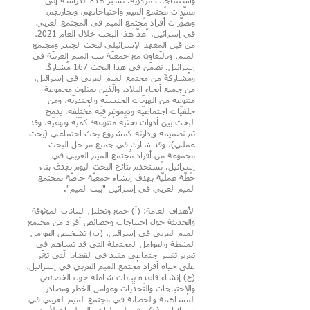
واستنتاجات مركزيّة. تُشير هذه الدّراسة إلى
مميّزات مُجتمع الميم واحتياجاتهم، وتجاربهم،
وتصوّرات أفراد مُجتمع الميم في المجتمع العربي
في إسرائيل. أُعدّ هذا البحث خلال العام 2021،
من قبل المعهد الإسرائيلي لبحث الجندر ومجتمع
الميم، وبالتّعاون مع جمعيّة بيت الميم العربيّة في
إسرائيل. تضمّن في هذا البحث 167 مُشاركًا
ومُشاركةً من مجتمع الميم العربي في إسرائيل،
من جميع أنحاء البلاد، والّذين يمثلون مجموعة
متنوّعة من الهويّات الجنسيّة والجندريّة، ومن
خلفيّات اجتماعيّة وديموغرافيّة مُختلفة. يدمج
البحث بين أدوات بحثيّة مُتنوّعة؛ كمّيّة ونوعيّة، وقد
تم تصميمه وإدارته كمشروع بحث اجتماعي (بحث
عملي)، وقد شارك في جميع مراحل البحث
مجموعة من أفراد مُجتمع الميم العربي في
إسرائيل. تُستخدم نتائج البحث اليوم بهدف بناء
خُطّة عمليّة بهدف إنشاء جمعيّة خاصّة بمجتمع
الميم العربي في إسرائيل "بيت الميم".
الأهداف العامة: (أ) جمع وتحليل البيانات الموثوقة
والحديثة حول احتياجات وخصائص أفراد من مجتمع
الميم العربي في إسرائيل، (ب) تشخيص العوامل
المثبطة والعوامل المحتملة التي قد تساهم في
تعزيز تغيير اجتماعي مفيد في القضايا الّتي تؤثّر
على حياة أفراد مُجتمع الميم العربي في إسرائيل،
(ج) إنشاء قاعدة بيانات شاملة حول الخصائص
والاحتياجات والتّحدّيات وعوامل الخطر ومصادر
المُساهمة والحصانة في مجتمع الميم العربي في