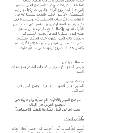
نتقدّمُ بخالص الشّكر والعرفان لجميع القوى
الفاعلة، الشّراكات، وأفراد المجتمع الّذين انضمّوا
إلى هذا المشروع الرّائد، والذين شاركوا تجاربهم
الشّخصيّة، وكرّسوا الوقت والجُهد للمُشاركة في
المُقابلات والدّراسات الاستقصائيّة، وساعدوا في
نشر وتجنيد المشاركين، وساهموا في العديد من
الطّرق لتطوير وإكمال البحث ليكون على ما هُو
عليه اليوم. شُكرنا الخاصّ لجميع المُشاركين
والمُشاركات الّذين يقفون خلف السّتار ويفضّلون
عدم الكشف عن هويتهم. بدون هؤلاء الأفراد، لم
يكتمل هذا المشروع ليكون على ما هُو عليه.
سيغال جولدين
رئيس المعهد الإسرائيلي لأبحاث الجندر ومجتمعات
الميم
ران شلهفي
المدير العام للأغودا – جمعية مجتمع الميم في
إسرائيل
مجتمع الميم والأقليّات الجنسيّة والجندريّة في
المُجتمع العربيّ في البلاد
بحث إجرائي قُبيل المُباردة للتغيير الاجتماعيّ
مُلخّص البحث
تُشير الدّراسات الّتي أُجريت في جميع أنحاء العالم