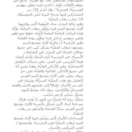
المتوسّطة). ويتماهى 58٪ مع العبارة "أشعر في
معظم الأوقات بالعار / الذنب فيما يتعلق بهويّتي
الجنسيّة/ الجندريّة"، وقد أشار 32٪ من
المُشاركين إليها بدرجة كبيرة حتّى المتوسّطة.
14. تجارب رهاب المثليّة
تظهر نتائج البحث، مدى الصّعوبة الّتي يواجهها
أفراد مُجتمع الميم فيما يتعلّق برهاب المثليّة. تؤكّد
هذه البيانات الحاجّة الملحّة لاتّخاذ خطوة نحو تطوير
وتغيير منهجي شامل فيما يتعلّق بهذه القضيّة.
تظهر الدّراسة أنّ غالبيّة أفراد مُجتمع الميم
يتعرضون لرهاب المثليّة بشكل كبير، في جميع
مجالات الحياة: في المنزل، في التفاعلات
الأسريّة، في المدرسة أمام الزّملاء وأمام أعضاء
هيئة التّدريس، في الحيّ، على شبكات التّواصل
الاجتماعيّة، وفي الأماكن العامّة. وهذا يعني أنه
في جميع الأماكن، الخاصّة والعامّة على حدٍّ
سواء، يتعيّن على أفراد مُجتمع الميم العربي
التّعامل مع رهاب المثليّة كمسألة روتينية، في
كثير من الأحيان. إضافةً إلى تعرّضهم للتنمّر والعنف
الجسديّ والكلاميّ، سواء كان موجّهًا إليهم
بشكل مُباشر أو غير مُباشر.
عمليًّا، يبدو أنه اعتبارًا من اليوم، لا تُوجد هناك
مساحة آمنة، الّتي تُشكّل بالنّسبة لأفراد مُجتمع
الميم العربي مركزًا للحماية والشّعور من رهاب
المثليّة.
المساحات الكُبرى الّتي يتعرّض فيها أفراد مُجتمع
الميم لرهاب المثليّة هي المدرسة، والمجتمع /
الحي السكني، والمنزل.