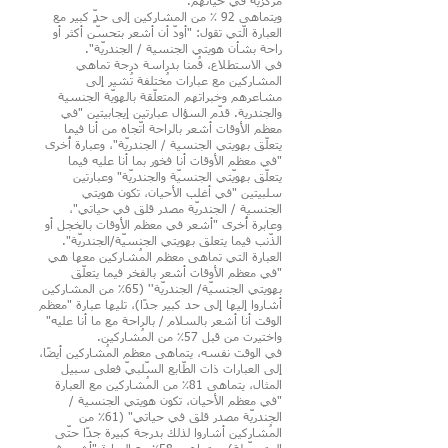
مركزيّة في حياتهم.
ويتماهى 92 ٪ من المشاركين إلى حدٍّ كبير مع
العبارة الّتي تقول: "أودّ أن أشعر بتحسّن أكثر أو
راحة بشأن هويتي الجنسية / الجندريّة".
في الاستطلاع، قُمنا بدراسة درجة تماهي
المشاركين مع عبارات مُختلفة تُشير إلى
مشاعرهم وخبراتهم المتعلّقة بالهويّة الجنسية
والجندرية. قدّم السؤال عبارتين إيجابيتين "في
معظم الأوقات أشعر بالراحة اتّجاه من أنا فيما
يتعلّق بهويتي الجنسية / الجندريّة"، وعبارة أُخرى
"في معظم الأوقات أنا فخور بما أنا عليه فيما
يتعلّق بهويّتي الجنسيّة والجندريّة" وعبارتين
سلبيتين "في أغلب الأحيان، تكون هويتي
الجنسية / الجندريّة مصدر قلق في حياتي"،
وعابرة أُخرى "أشعر في معظم الأوقات بالخجل أو
الذّنب فيما يتعلق بهويتي الجنسيّة/الجندريّة".
العبارة التي تماهى معظم المُشاركين معها هي
"في معظم الأوقات أشعر بالفخر فيما يتعلّق
بهويتي الجنسيّة/ الجندريّة'' (65٪ من المشاركين
أشاروا إليها إلى حد كبير جدًا)، تليها عبارة "معظم
الوقت أنا أشعر بالسلام / بالراحة مع ما أنا عليه"
واختيرت من قبل 57٪ من المُشاركين.
في الوقت نفسه، يتماهى معظم المُشاركين أيضًا،
إلى العبارات ذات الطّابع السّلبيّ فعلى سبيل
المثال، يتماهى 81٪ من المُشاركين مع العبارة
"في معظم الأحيان، تكون هويتي الجنسية /
الجندريّة مصدر قلق في حياتي" (61٪ من
المُشاركين أشاروا لذلك بدرجة كبيرة جدًا حتّى