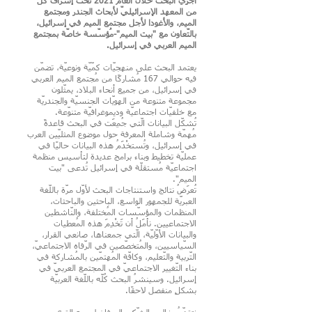
أُجرِيَ البحث خلال العام 2021 تحت إشراف كُلّ
من المعهد الإسرائيليّ لأبحاث الجندر ومجتمع
الميم، والأغودا لأجل مجتمع الميم في إسرائيل،
بالتّعاون مع "بيت الميم"-مُؤسّسة خاصّة بمجتمع
الميم العربي في إسرائيل.
يعتمد البحث على منهجيّات كمّيّة ونوعيّة، تضمّن
فيه حوالي 167 مُشاركًا من مُجتمع الميم العربي
في إسرائيل، من جميع أنحاء البلاد، يمثّلون
مجموعة متنوعة من الهويّات الجنسيّة والجندريّة
مع خلفيّات اجتماعيّة وديموغرافيّة متنوّعة.
تُشكّل البيانات الّتي جُمِعَت في البحث قاعدةً
مُهمّة وشاملة المعرفة حول موضوع المثليّين العرب
في إسرائيل، وتُستخْدَمُ هذه البيانات حاليًا في
عمليّة تخطيط وبناء برامج عديدة لتأسيس منظمة
اجتماعيّة مُستقلّة في إسرائيل تُدعى "بيت
الميم".
تُعرَضُ نتائج واستنتاجات البحث لأوّل مرّة باللّغة
العبريّة للجمهور الواسع، الباحثين والباحثات،
المنظمات والمؤسّسات المُختلفة، والنّاشطين
الاجتماعيين. نأمَلُ أن تَخْدِمَ هذه المُعطيات
والبيانات الأوّليّة، الّتي جمعناها، صانعي القرار،
السّياسيين، والمُتخصّصين في الرّفاه الاجتماعيّ،
التّربية والتّعليم، وكافّة المُهتمّين بالمُشاركة في
بناء التّغيير الاجتماعيّ في المجتمع العربيّ في
إسرائيل. وسينشرُ البحث كُلّه باللّغة العربيّة
بشكلٍ منفصل لاحقًا.