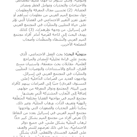
والنّوعيّة، والّتي ستوفر لنا فهمًا عميقًا للخصائص
والاحتياجات والتحديات وعوامل الخطر ومصادر
الحصانة، (2) تحسين مجال المعرفة والمعلومات
حول مجتمع الميم العربي من معلومات تُساهم أو
تُعيق تعزيز التّغيير الاجتماعي في القضايا الّتي تؤثر
على حياة المثليين والمثليّات في المجتمع العربي
في إسرائيل، من وجهة نظرهم/ن. (3) كذلك
يهدف البحث إلى اتاحة الفُرصة أمام أفراد مجتمع
الميم العربي والنّشطاء والمنظّمات وأصحاب
المصلحة الآخرين.
منهجيّة البحث:
بحث الفعل الاجتماعي، الّذي
يعتمد على قراءة تحليليّة للمصادر والمراجع
العلميّة، مُقابلات بحث متعمّقة، واستبيان مسح
قُطري. النتائج والاستنتاجات والتوصيات: المثليّين
والمثليّات في المجتمع العربي في إسرائل،
يواجهون العديد من الصّراعات الدّاخليّة (على
المستوى الفردي) جنبًا إلى الصراعات بينهم كأفراد
وبين البيئة، المجتمع ودوائر المعرفة من حولهم.
إضافةً إلى التّجارب المشتركة الّتي يعيشها
مجتمع الميم في مواجهة القضايا مُختلفة المُتعلّقة
بالهويّة وتعريف الذّات، ورهاب المثليّة، وغير ذلك.
يُمكننا تأطير التحديات والصعوبات التي يواجهها
مجتمع الميم العربي في إسرائيل بعدد من النقاط:
(أ) تعرّض أفراد من مجتمع الميم بشكل كبير جدًّا
لرهاب المثليّة بشكلٍ علنيّ، في جميع دوائر
الاجتماعيّة، بما في ذلك تعرّضهم للتنمّر والعنف
على الصّعيد الجسدي واللفظيّ، الّذي يُشكّل