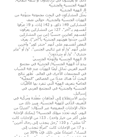
دائم، أو يعيشون في نُزُل/مأوى أو شقة انتقاليّة.
الهوية الجنسية والجندريّة
8. الهوية الجندريّة
يُمثّل المشاركون في البحث مجموعة متنوّعة من
الهويات الجنسيّة والجندريّة. حوالي نصف
المشاركين 49٪ ذكور، و 42٪ إناث، و 9٪ عرّفوا
أنفسهم بـ"آخر". 27٪ من المشاركين يعرّفون
أنفسهم كعابرين جنسيًّا (من بين المشاركين
الّذين حدّدوا هويّتهم الجندريّة بآ"آخر")، يعرّف
البعض أنفسهم على أنهم "جندر كوير" وآخرين
على أنّهم "و/ أو غير ثنائيي الجنس"، "و/ أو "عابر
جندري"، "و/ أو متردّدون".
9. الهوية الجنسيّة والتّوجّه الجنسيّ
يبدو أنّ الهويّة الجنسيّة/ الجندريّة في مجتمع
الميم العربي تُماثل أيضًا الهويّات عند فئة الشّباب
في المجتمعات الأخرى في العالم. تُظهِر نتائج
البحث أنَّ هناك عددًا من الخصائص "المحلّيّة"
الخاصّة بتعريف الهويّة الّتي تنفرد بها الأقلّيّات
الجنسيّة والجندريّة في المجتمع العربي في
إسرائيل.
يُشير الاستطلاع إلى اتّجاهات مُعقّدة ومُركّبة في
التّعريف الذّاتي للهويّة الجنسيّة. ويبرز ذلك من
خلال الإجابات المعروضة عبر السّؤال: "اعتبارًا من
اليوم، كيف تحدّد ميولك الجنسية؟ (يمكنك الإجابة
على أكثر من خيار واحد) ، 13٪ من الإجابات كانت
"أنا مثلي"، و 10٪ "رجل ينجذب إلى رجال آخرين"
، و 7٪ من الإجابات كانت "امرأة تنجذب إلى
النساء". اعتمادًا على ذلك، فإنّ %30 من