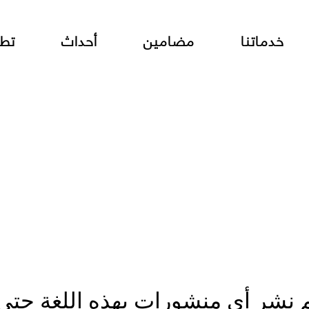
خدماتنا
مضامين
أحداث
تطو
م نشر أي منشورات بهذه اللغة حتى 