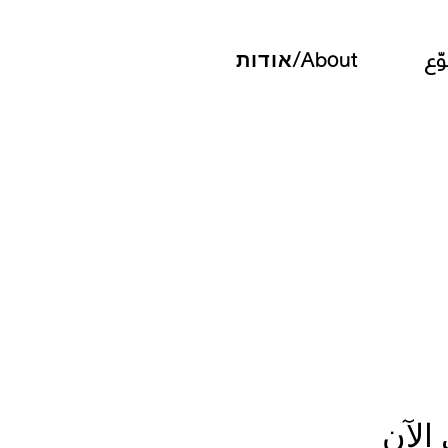
ّع
About/אודות
الآن