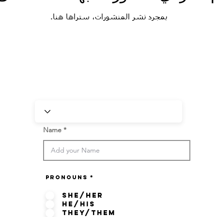
بمجرد نشر المنشورات، ستراها هنا.
Name
Pronouns
*
She/her
He/His
They/Them